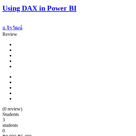
Using DAX in Power BI
อ.จิรวัฒน์
Review
(
0
review)
Students
3
students
0