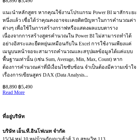
฿8,890
฿5,490
แนะนำหลักสูตร หากคุณใช้งานโปรแกรม Power BI มาสักระยะ
หนึ่งแล้ว เชื่อได้ว่าคุณคงอาจจะเคยติดปัญหาในการคำนวณค่า
ต่างๆ เพื่อใช้ในการสร้างกราฟหรือแสดงผลแบบตาราง
เนื่องจากการสร้างสูตรคำนวณใน Power BI ไม่สามารถทำได้
อย่างอิสระและยืดหยุ่นเหมือนกับใน Excel การใช้งานเพียงแค่
เมนูบนหน้าจอจะสามารถคำนวณและสรุปผลข้อมูลได้แค่แบบ
พื้นฐานเท่านั้น (เช่น Sum, Average, Min, Max, Count) หาก
ต้องการคำนวณค่าที่มีเงื่อนไขซับซ้อน จำเป็นต้องมีความเข้าใจ
เรื่องการเขียนสูตร DAX (Data Analysis...
฿8,890
฿5,490
Read More
ที่อยู่บริษัท
บริษัท เอ็น.ที.อินโฟเนท จำกัด
15/34 หมู่ 10 หมู่บ้านกัญญาเฮ้าส์ 3 ถ.สุขุมวิท 113