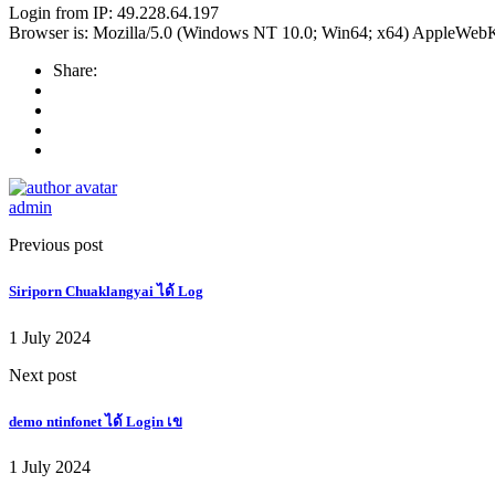
Login from IP: 49.228.64.197
Browser is: Mozilla/5.0 (Windows NT 10.0; Win64; x64) AppleWebK
Share:
admin
Previous post
Siriporn Chuaklangyai ได้ Log
1 July 2024
Next post
demo ntinfonet ได้ Login เข
1 July 2024