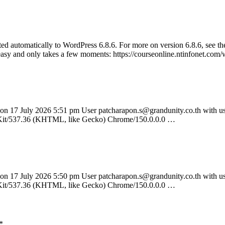
ted automatically to WordPress 6.8.6. For more on version 6.8.6, see t
easy and only takes a few moments: https://courseonline.ntinfonet.co
 on 17 July 2026 5:51 pm User patcharapon.s@grandunity.co.th with us
bKit/537.36 (KHTML, like Gecko) Chrome/150.0.0.0 …
 on 17 July 2026 5:50 pm User patcharapon.s@grandunity.co.th with us
bKit/537.36 (KHTML, like Gecko) Chrome/150.0.0.0 …
*