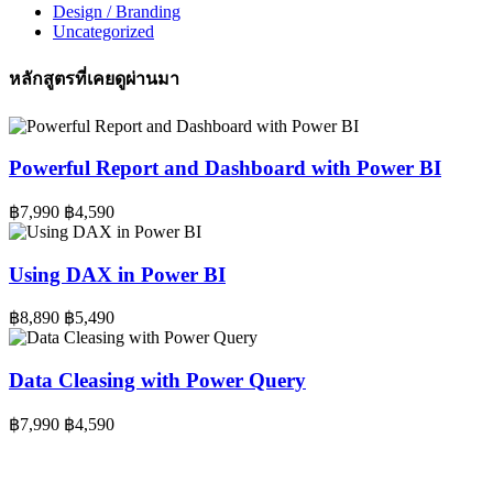
Design / Branding
Uncategorized
หลักสูตรที่เคยดูผ่านมา
Powerful Report and Dashboard with Power BI
฿7,990
฿4,590
Using DAX in Power BI
฿8,890
฿5,490
Data Cleasing with Power Query
฿7,990
฿4,590