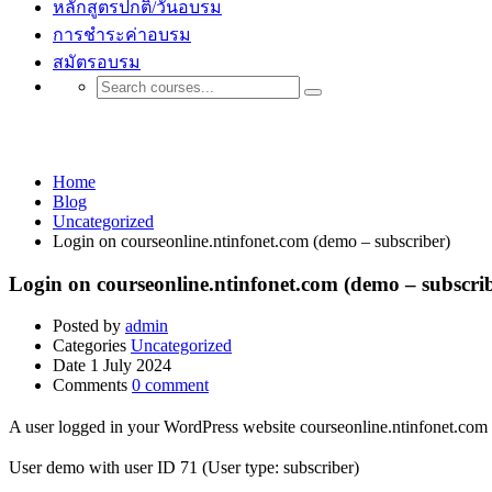
หลักสูตรปกติ/วันอบรม
การชำระค่าอบรม
สมัตรอบรม
Uncategorized
Home
Blog
Uncategorized
Login on courseonline.ntinfonet.com (demo – subscriber)
Login on courseonline.ntinfonet.com (demo – subscri
Posted by
admin
Categories
Uncategorized
Date
1 July 2024
Comments
0 comment
A user logged in your WordPress website courseonline.ntinfonet.
User demo with user ID 71 (User type: subscriber)