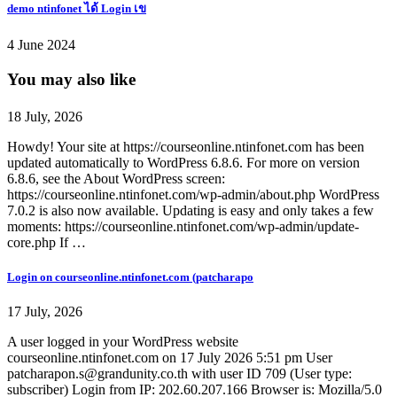
demo ntinfonet ได้ Login เข
4 June 2024
You may also like
18 July, 2026
Howdy! Your site at https://courseonline.ntinfonet.com has been
updated automatically to WordPress 6.8.6. For more on version
6.8.6, see the About WordPress screen:
https://courseonline.ntinfonet.com/wp-admin/about.php WordPress
7.0.2 is also now available. Updating is easy and only takes a few
moments: https://courseonline.ntinfonet.com/wp-admin/update-
core.php If …
Login on courseonline.ntinfonet.com (patcharapo
17 July, 2026
A user logged in your WordPress website
courseonline.ntinfonet.com on 17 July 2026 5:51 pm User
patcharapon.s@grandunity.co.th with user ID 709 (User type:
subscriber) Login from IP: 202.60.207.166 Browser is: Mozilla/5.0