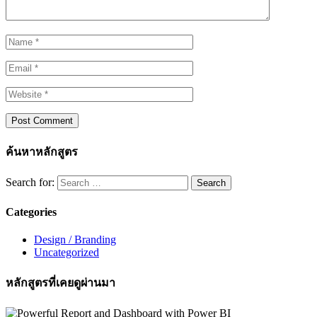
ค้นหาหลักสูตร
Search for:
Categories
Design / Branding
Uncategorized
หลักสูตรที่เคยดูผ่านมา