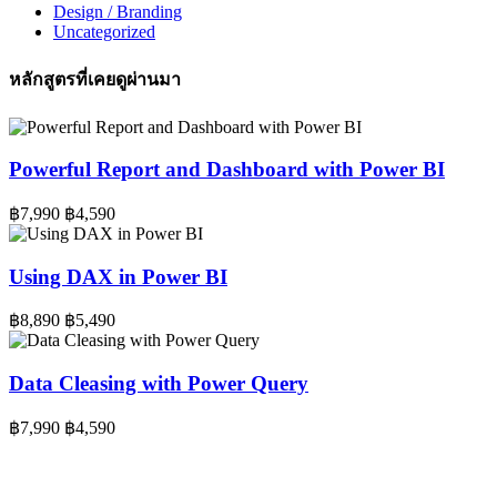
Design / Branding
Uncategorized
หลักสูตรที่เคยดูผ่านมา
Powerful Report and Dashboard with Power BI
฿7,990
฿4,590
Using DAX in Power BI
฿8,890
฿5,490
Data Cleasing with Power Query
฿7,990
฿4,590