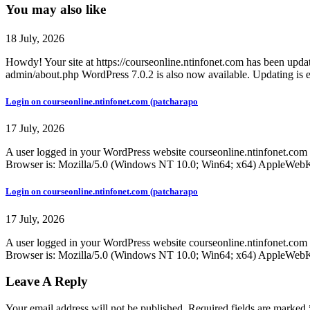
You may also like
18 July, 2026
Howdy! Your site at https://courseonline.ntinfonet.com has been upda
admin/about.php WordPress 7.0.2 is also now available. Updating is 
Login on courseonline.ntinfonet.com (patcharapo
17 July, 2026
A user logged in your WordPress website courseonline.ntinfonet.com
Browser is: Mozilla/5.0 (Windows NT 10.0; Win64; x64) AppleWe
Login on courseonline.ntinfonet.com (patcharapo
17 July, 2026
A user logged in your WordPress website courseonline.ntinfonet.com
Browser is: Mozilla/5.0 (Windows NT 10.0; Win64; x64) AppleWe
Leave A Reply
Your email address will not be published.
Required fields are marked