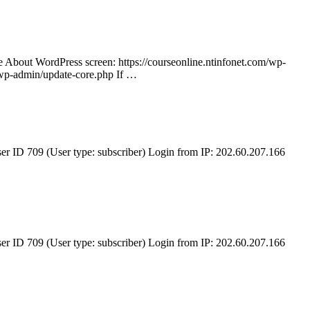
he About WordPress screen: https://courseonline.ntinfonet.com/wp-
m/wp-admin/update-core.php If …
er ID 709 (User type: subscriber) Login from IP: 202.60.207.166
er ID 709 (User type: subscriber) Login from IP: 202.60.207.166