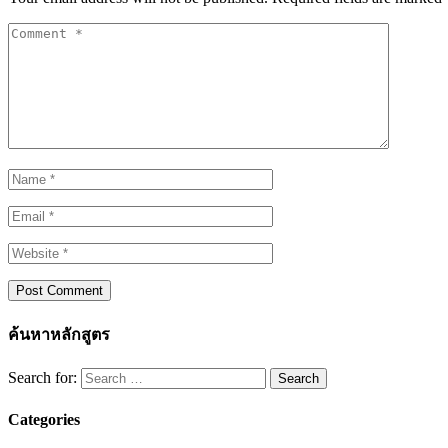
ค้นหาหลักสูตร
Search for:
Categories