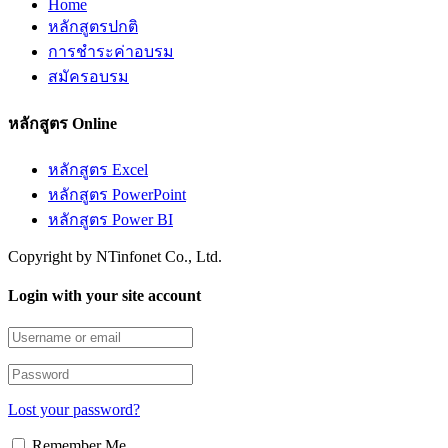
Home
หลักสูตรปกติ
การชำระค่าอบรม
สมัครอบรม
หลักสูตร Online
หลักสูตร Excel
หลักสูตร PowerPoint
หลักสูตร Power BI
Copyright by NTinfonet Co., Ltd.
Login with your site account
Lost your password?
Remember Me