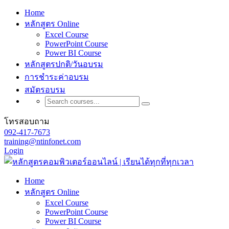
Home
หลักสูตร Online
Excel Course
PowerPoint Course
Power BI Course
หลักสูตรปกติ/วันอบรม
การชำระค่าอบรม
สมัตรอบรม
โทรสอบถาม
092-417-7673
training@ntinfonet.com
Login
Home
หลักสูตร Online
Excel Course
PowerPoint Course
Power BI Course