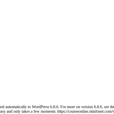
ted automatically to WordPress 6.8.6. For more on version 6.8.6, see t
easy and only takes a few moments: https://courseonline.ntinfonet.co