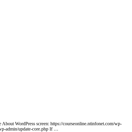
he About WordPress screen: https://courseonline.ntinfonet.com/wp-
m/wp-admin/update-core.php If …