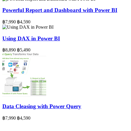
Powerful Report and Dashboard with Power BI
฿7,990
฿4,590
Using DAX in Power BI
฿8,890
฿5,490
Data Cleasing with Power Query
฿7,990
฿4,590