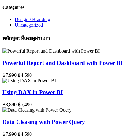
Categories
Design / Branding
Uncategorized
หลักสูตรที่เคยดูผ่านมา
Powerful Report and Dashboard with Power BI
฿7,990
฿4,590
Using DAX in Power BI
฿8,890
฿5,490
Data Cleasing with Power Query
฿7,990
฿4,590