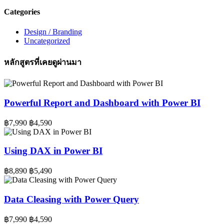
Categories
Design / Branding
Uncategorized
หลักสูตรที่เคยดูผ่านมา
Powerful Report and Dashboard with Power BI
฿7,990
฿4,590
Using DAX in Power BI
฿8,890
฿5,490
Data Cleasing with Power Query
฿7,990
฿4,590