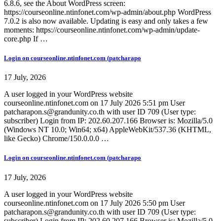
6.8.6, see the About WordPress screen:
https://courseonline.ntinfonet.com/wp-admin/about.php WordPress
7.0.2 is also now available. Updating is easy and only takes a few
moments: https://courseonline.ntinfonet.com/wp-admin/update-
core.php If …
Login on courseonline.ntinfonet.com (patcharapo
17 July, 2026
A user logged in your WordPress website
courseonline.ntinfonet.com on 17 July 2026 5:51 pm User
patcharapon.s@grandunity.co.th with user ID 709 (User type:
subscriber) Login from IP: 202.60.207.166 Browser is: Mozilla/5.0
(Windows NT 10.0; Win64; x64) AppleWebKit/537.36 (KHTML,
like Gecko) Chrome/150.0.0.0 …
Login on courseonline.ntinfonet.com (patcharapo
17 July, 2026
A user logged in your WordPress website
courseonline.ntinfonet.com on 17 July 2026 5:50 pm User
patcharapon.s@grandunity.co.th with user ID 709 (User type:
subscriber) Login from IP: 202.60.207.166 Browser is: Mozilla/5.0