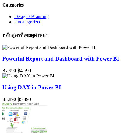
Categories
Design / Branding
Uncategorized
หลักสูตรที่เคยดูผ่านมา
Powerful Report and Dashboard with Power BI
฿7,990
฿4,590
Using DAX in Power BI
฿8,890
฿5,490