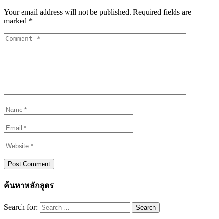
Your email address will not be published.
Required fields are
marked
*
ค้นหาหลักสูตร
Search for: