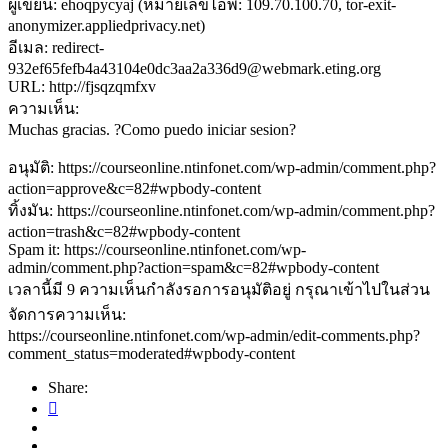
ผู้เขียน: ehoqpycyaj (หมายเลขไอพี: 109.70.100.70, tor-exit-
anonymizer.appliedprivacy.net)
อีเมล: redirect-
932ef65fefb4a43104e0dc3aa2a336d9@webmark.eting.org
URL: http://fjsqzqmfxv
ความเห็น:
Muchas gracias. ?Como puedo iniciar sesion?
อนุมัติ: https://courseonline.ntinfonet.com/wp-admin/comment.php?
action=approve&c=82#wpbody-content
ทิ้งมัน: https://courseonline.ntinfonet.com/wp-admin/comment.php?
action=trash&c=82#wpbody-content
Spam it: https://courseonline.ntinfonet.com/wp-
admin/comment.php?action=spam&c=82#wpbody-content
เวลานี้มี 9 ความเห็นกำลังรอการอนุมัติอยู่ กรุณาเข้าไปในส่วน
จัดการความเห็น:
https://courseonline.ntinfonet.com/wp-admin/edit-comments.php?
comment_status=moderated#wpbody-content
Share: