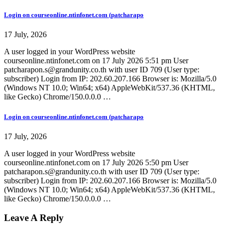
Login on courseonline.ntinfonet.com (patcharapo
17 July, 2026
A user logged in your WordPress website
courseonline.ntinfonet.com on 17 July 2026 5:51 pm User
patcharapon.s@grandunity.co.th with user ID 709 (User type:
subscriber) Login from IP: 202.60.207.166 Browser is: Mozilla/5.0
(Windows NT 10.0; Win64; x64) AppleWebKit/537.36 (KHTML,
like Gecko) Chrome/150.0.0.0 …
Login on courseonline.ntinfonet.com (patcharapo
17 July, 2026
A user logged in your WordPress website
courseonline.ntinfonet.com on 17 July 2026 5:50 pm User
patcharapon.s@grandunity.co.th with user ID 709 (User type:
subscriber) Login from IP: 202.60.207.166 Browser is: Mozilla/5.0
(Windows NT 10.0; Win64; x64) AppleWebKit/537.36 (KHTML,
like Gecko) Chrome/150.0.0.0 …
Leave A Reply