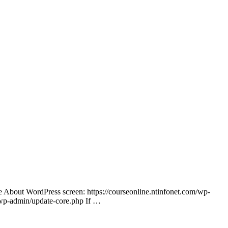
he About WordPress screen: https://courseonline.ntinfonet.com/wp-
m/wp-admin/update-core.php If …